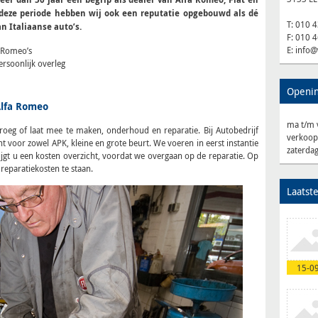
 deze periode hebben wij ook een reputatie opgebouwd als dé
T: 010 
n Italiaanse auto’s.
F: 010 
E: info
 Romeo’s
ersoonlijk overleg
Openin
Alfa Romeo
ma t/m v
vroeg of laat mee te maken, onderhoud en reparatie. Bij Autobedrijf
verkoop
t voor zowel APK, kleine en grote beurt. We voeren in eerst instantie
zaterda
ijgt u een kosten overzicht, voordat we overgaan op de reparatie. Op
eparatiekosten te staan.
Laatst
15-0