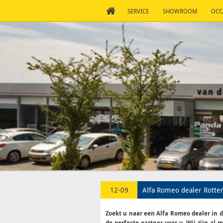
AUTOBEDRIJF
SERVICE
SHOWROOM
OCC
IN
CONTACT
VLAARDINGEN
–
VAN
DER
VOORDE,
FIAT,
LANCIA
12-09
Alfa Romeo dealer Rott
EN
Zoekt u naar een Alfa Romeo dealer in 
de perfecte partner voor u. Wij zijn al 