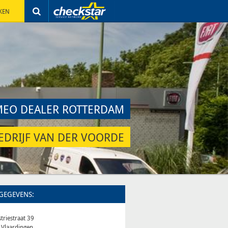
KEN
MEO DEALER ROTTERDAM
EDRIJF VAN DER VOORDE
GEGEVENS:
triestraat 39
 Vlaardingen